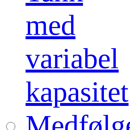
med
variabel
kapasitet
Medfølg