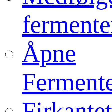
fermente
Åpne
Ferment
Firkante