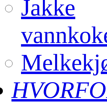
Jakke
vannkok
Melkekjø
HVORFO